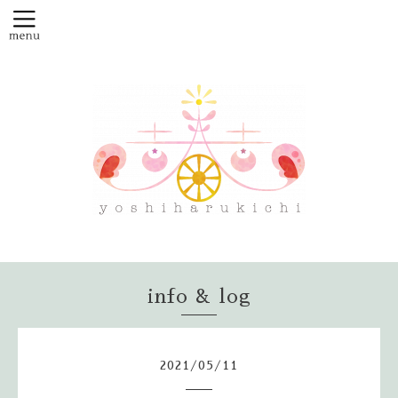
info & log
2021
/
05
/
11