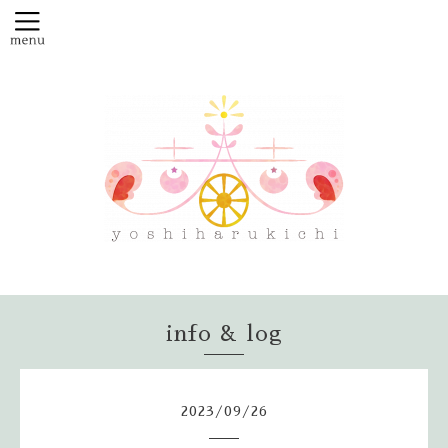
info & log
2023
/
09
/
26