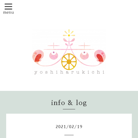
info & log
2021
/
02
/
19