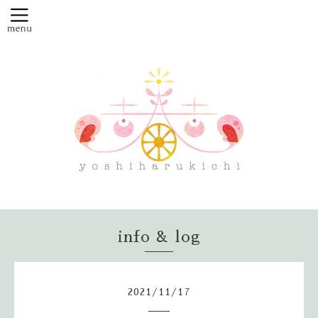
info & log
2021
/
11
/
17