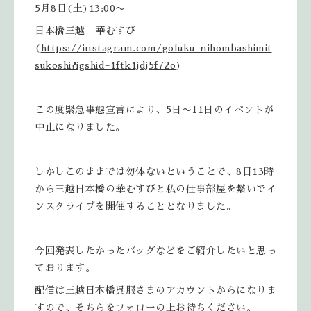
5月8日(土)13:00〜
日本橋三越 華むすび
(
https://instagram.com/gofuku_nihombashimit
sukoshi?igshid=1ftk1jdj5f72o
)
この度緊急事態宣言により、5日〜11日のイベントが
中止になりました。
しかしこのままでは勿体ないということで、8日13時
から三越日本橋の華むすびと私の仕事部屋を繋いでイ
ンスタライブを開催することとなりました。
今回発表したかったバッグなどをご紹介したいと思っ
ております。
配信は三越日本橋呉服さまのアカウントからになりま
すので、そちらをフォローの上お待ちください。