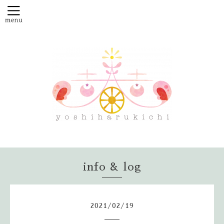
info & log
2021
/
02
/
19