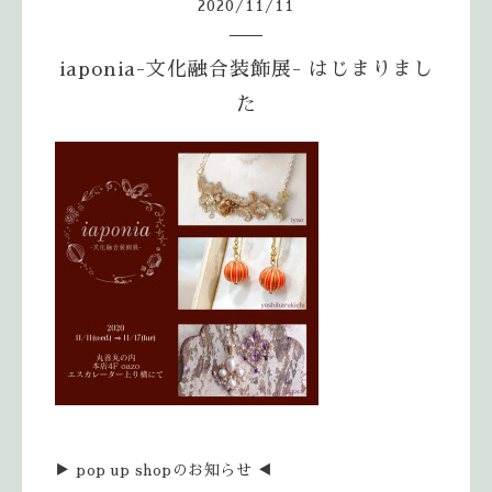
2020
/
11
/
11
iaponia-文化融合装飾展- はじまりまし
た
▶︎ pop up shopのお知らせ ◀︎